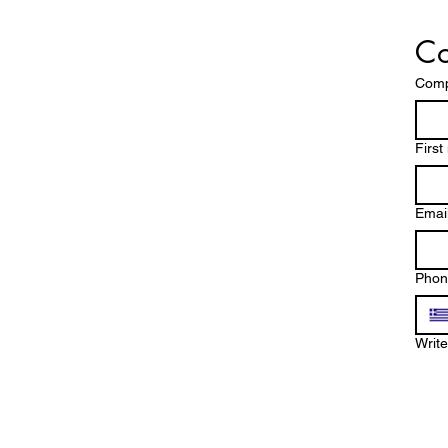
Co
Com
Firs
Emai
Phon
Writ