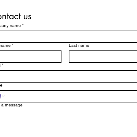
ntact us
pany name
*
t name
*
Last name
l
*
e
e a message