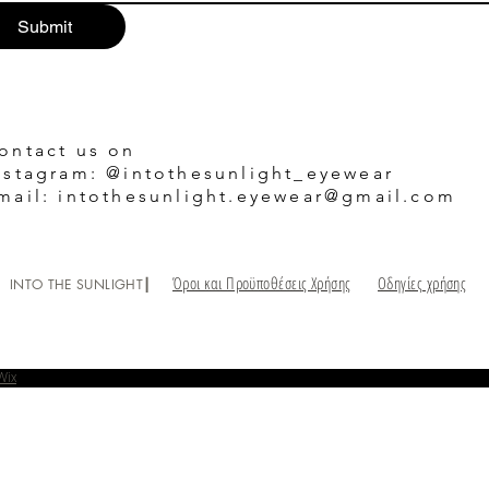
Submit
ontact us on
nstagram: @intothesunlight_eyewear
mail: intothesunlight.eyewear@gmail.com
Όροι και Προϋποθέσεις Χρήσης
Οδηγίες χρήσης
 INTO THE SUNLIGHT┃
Wix