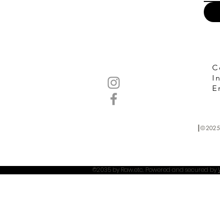
C
I
E
┃©2025
©2035 by Raw.etc. Powered and secured by