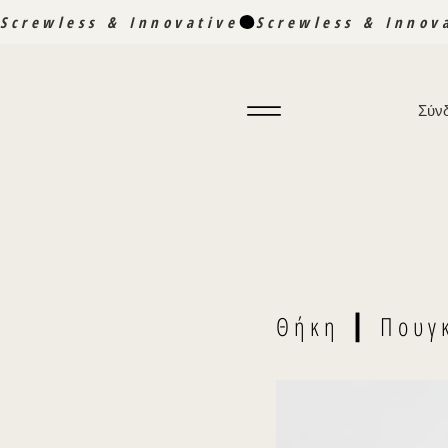
Screwless & Innovative
Σύν
Θήκη ┃ Πουγ