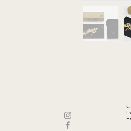
C
I
E