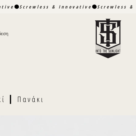
δεση
κί ┃ Πανάκι